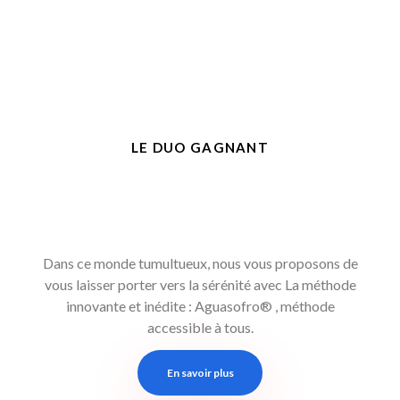
LE DUO GAGNANT
Bienvenue dans le monde
du
mieux-vivre
et du
mieux-être
!
Dans ce monde tumultueux, nous vous proposons de
vous laisser porter vers la sérénité avec La méthode
innovante et inédite : Aguasofro® , méthode
accessible à tous.
En savoir plus