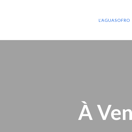
L’AGUASOFRO
À Ven