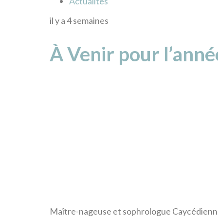
Actualités
il y a 4 semaines
À Venir pour l’ann
Maître-nageuse et sophrologue Caycédienne, e