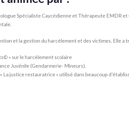
hrologue Spécialiste Caycédienne et Thérapeute EMDR et
ntale.
tion et la gestion du harcèlement et des victimes. Elle a tr
s© » sur le harcèlement scolaire
uance Juvénile (Gendarmerie- Mineurs).
re « La justice restauratrice » utilisé dans beaucoup d’établ